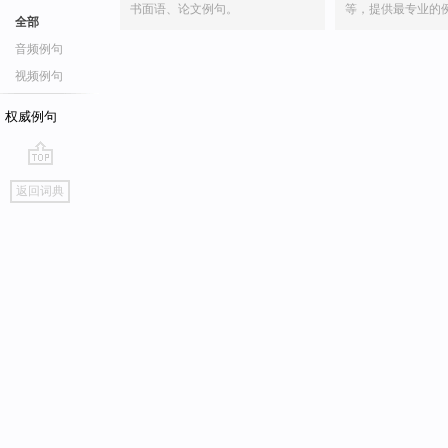
书面语、论文例句。
等，提供最专业的
全部
音频例句
视频例句
权威例句
go
返回词典
top