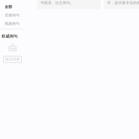
书面语、论文例句。
等，提供最专业的
全部
音频例句
视频例句
权威例句
go
返回词典
top