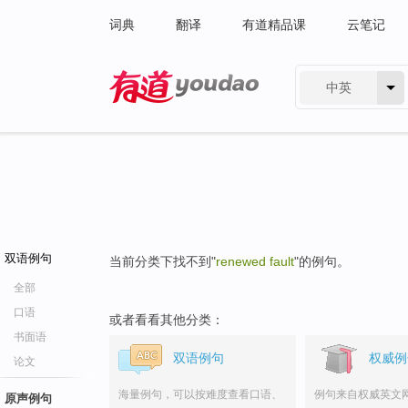
词典
翻译
有道精品课
云笔记
中英
有道 - 网易旗下搜索
双语例句
当前分类下找不到"
renewed fault
"的例句。
全部
口语
或者看看其他分类：
书面语
双语例句
权威例
论文
海量例句，可以按难度查看口语、
例句来自权威英文
原声例句