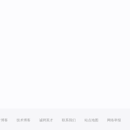
方博客
技术博客
诚聘英才
联系我们
站点地图
网络举报