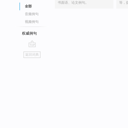
书面语、论文例句。
等，
全部
音频例句
视频例句
权威例句
go
返回词典
top