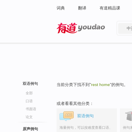
词典
翻译
有道精品课
中
有道 - 网易旗下搜索
双语例句
当前分类下找不到"
rest home
"的例句。
全部
口语
或者看看其他分类：
书面语
双语例句
论文
海量例句，可以按难度查看口语、
例句
原声例句