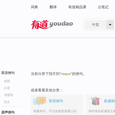
词典
翻译
有道精品课
云笔记
中英
有道 - 网易旗下搜索
双语例句
当前分类下找不到"
risque
"的例句。
全部
口语
或者看看其他分类：
书面语
双语例句
权威例
论文
海量例句，可以按难度查看口语、
例句来自权威英文
原声例句