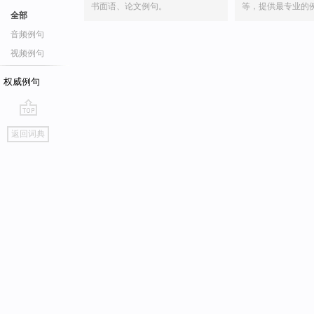
书面语、论文例句。
等，提供最专业的
全部
音频例句
视频例句
权威例句
go
返回词典
top