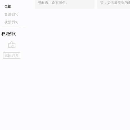
书面语、论文例句。
等，提供最专业的
全部
音频例句
视频例句
权威例句
go
返回词典
top