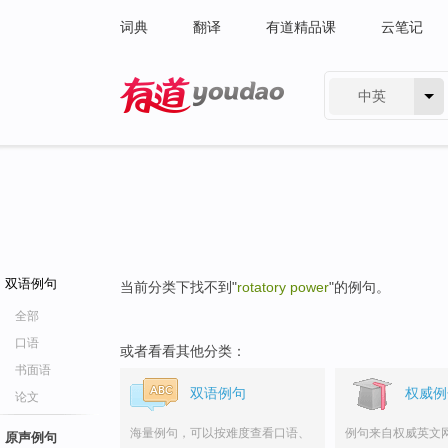
词典
翻译
有道精品课
云笔记
中英
有道 - 网易旗下搜索
双语例句
当前分类下找不到"
rotatory power
"的例句。
全部
口语
或者看看其他分类：
书面语
双语例句
权威例
论文
海量例句，可以按难度查看口语、
例句来自权威英文
原声例句