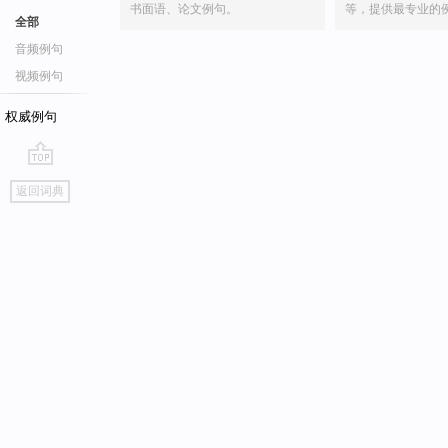
书面语、论文例句。
等，提供最专业的
全部
音频例句
视频例句
权威例句
go
返回词典
top