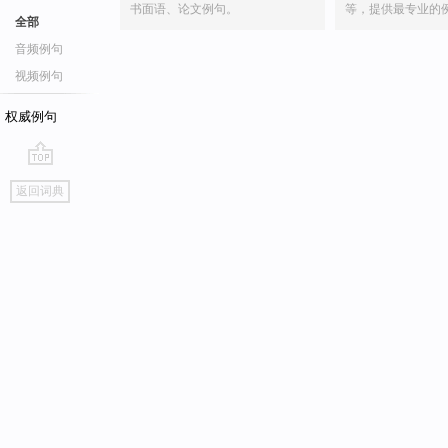
书面语、论文例句。
等，提供最专业的
全部
音频例句
视频例句
权威例句
go
返回词典
top