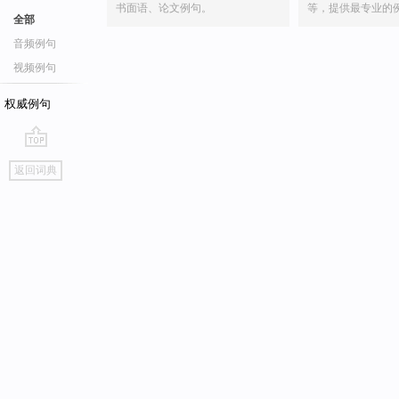
书面语、论文例句。
等，提供最专业的
全部
音频例句
视频例句
权威例句
go
返回词典
top