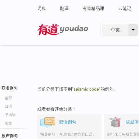
词典
翻译
有道精品课
云笔记
中英
有道 - 网易旗下搜索
双语例句
当前分类下找不到"
seismic code
"的例句。
全部
口语
或者看看其他分类：
书面语
双语例句
权威例
论文
海量例句，可以按难度查看口语、
例句来自权威英文
原声例句