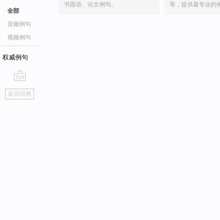
书面语、论文例句。
等，提供最专业的
全部
音频例句
视频例句
权威例句
go
返回词典
top