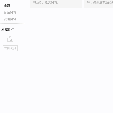
书面语、论文例句。
等，提供最专业的
全部
音频例句
视频例句
权威例句
go
返回词典
top