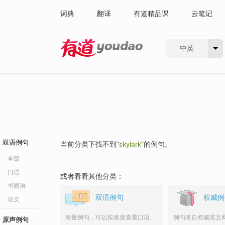
词典
翻译
有道精品课
云笔记
中英
有道 - 网易旗下搜索
双语例句
当前分类下找不到"
skylark
"的例句。
全部
口语
或者看看其他分类：
书面语
双语例句
权威例
论文
海量例句，可以按难度查看口语、
例句来自权威英文
原声例句