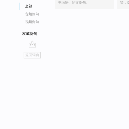
书面语、论文例句。
等，
全部
音频例句
视频例句
权威例句
go
返回词典
top