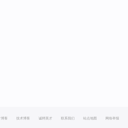
方博客
技术博客
诚聘英才
联系我们
站点地图
网络举报