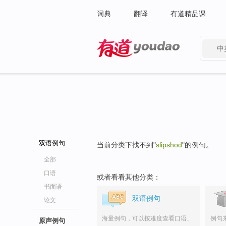
词典
翻译
有道精品课
中
有道 - 网易旗下搜索
双语例句
当前分类下找不到"
slipshod
"的例句。
全部
口语
或者看看其他分类：
书面语
双语例句
论文
海量例句，可以按难度查看口语、
例句
原声例句