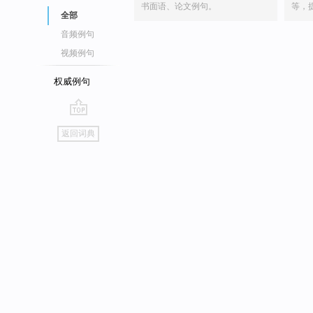
书面语、论文例句。
等，
全部
音频例句
视频例句
权威例句
go
返回词典
top