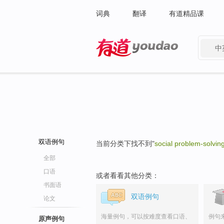
词典
翻译
有道精品课
中
有道 - 网易旗下搜索
双语例句
当前分类下找不到"
social problem-solving 
全部
口语
或者看看其他分类：
书面语
双语例句
论文
海量例句，可以按难度查看口语、
例句
原声例句