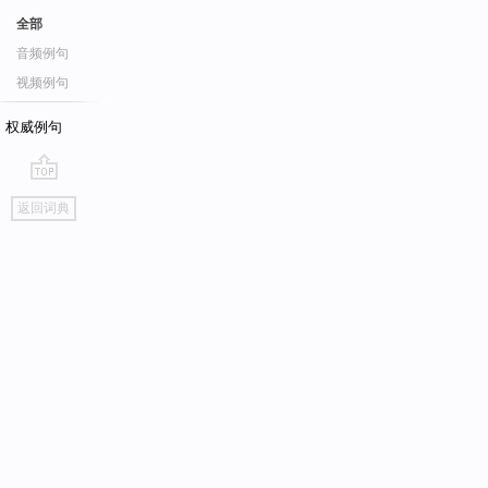
全部
音频例句
视频例句
权威例句
go
返回词典
top