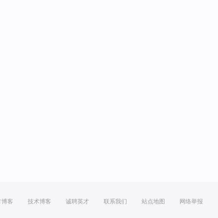
方博客
技术博客
诚聘英才
联系我们
站点地图
网络举报