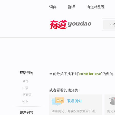
词典
翻译
有道精品课
中
有道 - 网易旗下搜索
双语例句
当前分类下找不到"
strive for love
"的例句
全部
口语
或者看看其他分类：
书面语
双语例句
论文
海量例句，可以按难度查看口语、
例句
原声例句