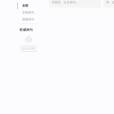
书面语、论文例句。
等，
全部
音频例句
视频例句
权威例句
go
返回词典
top