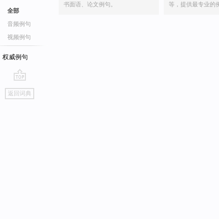
书面语、论文例句。
等，提供最专业的
全部
音频例句
视频例句
权威例句
go
返回词典
top