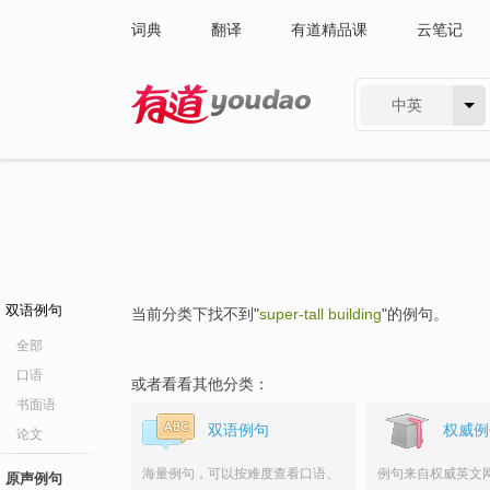
词典
翻译
有道精品课
云笔记
中英
有道 - 网易旗下搜索
双语例句
当前分类下找不到"
super-tall building
"的例句。
全部
口语
或者看看其他分类：
书面语
双语例句
权威例
论文
海量例句，可以按难度查看口语、
例句来自权威英文
原声例句