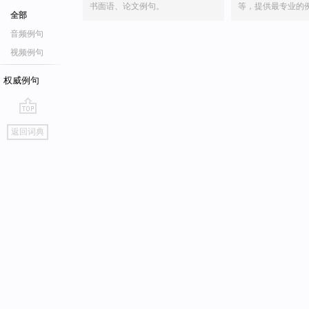
书面语、论文例句。
等，提供最专业的
全部
音频例句
视频例句
权威例句
go
返回词典
top