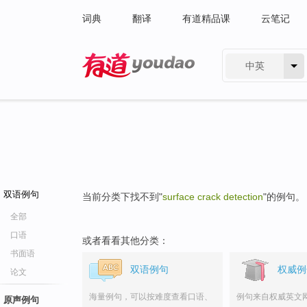
词典
翻译
有道精品课
云笔记
中英
有道 - 网易旗下搜索
双语例句
当前分类下找不到"
surface crack detection
"的例句。
全部
口语
或者看看其他分类：
书面语
双语例句
权威例
论文
海量例句，可以按难度查看口语、
例句来自权威英文
原声例句