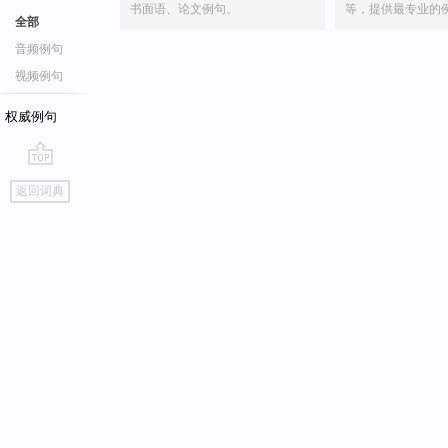
书面语、论文例句。
等，提供最专业的
全部
音频例句
视频例句
权威例句
go
返回词典
top