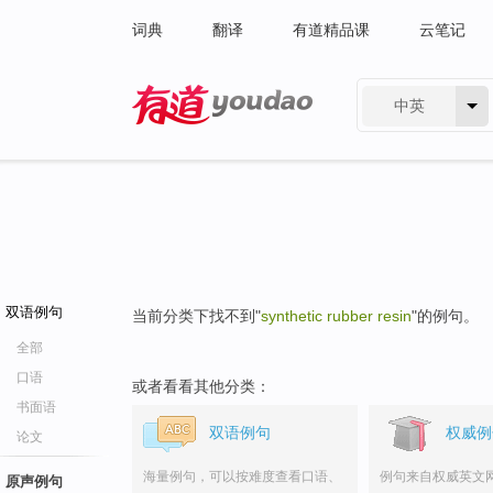
词典
翻译
有道精品课
云笔记
中英
有道 - 网易旗下搜索
双语例句
当前分类下找不到"
synthetic rubber resin
"的例句。
全部
口语
或者看看其他分类：
书面语
双语例句
权威例
论文
海量例句，可以按难度查看口语、
例句来自权威英文
原声例句