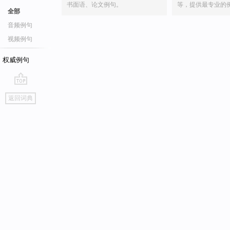
书面语、论文例句。
等，提供最专业的
全部
音频例句
视频例句
权威例句
go
返回词典
top