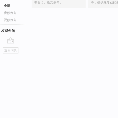
书面语、论文例句。
等，提供最专业的
全部
音频例句
视频例句
权威例句
go
返回词典
top