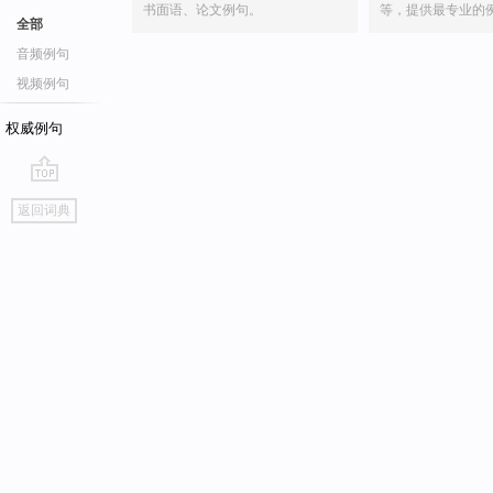
书面语、论文例句。
等，提供最专业的
全部
音频例句
视频例句
权威例句
go
返回词典
top