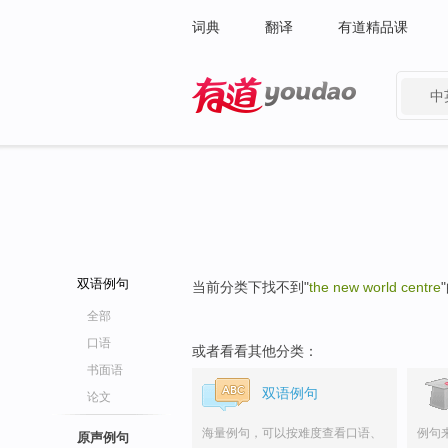
词典
翻译
有道精品课
中
有道 - 网易旗下搜索
双语例句
当前分类下找不到"
the new world centre
全部
口语
或者看看其他分类：
书面语
双语例句
论文
海量例句，可以按难度查看口语、
例句
原声例句