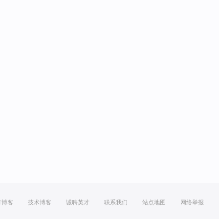
方博客
技术博客
诚聘英才
联系我们
站点地图
网络举报