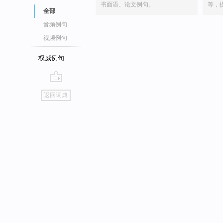
书面语、论文例句。
等，
全部
音频例句
视频例句
权威例句
go
返回词典
top