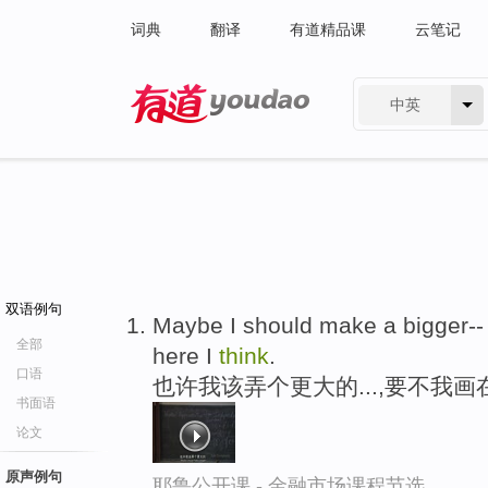
词典
翻译
有道精品课
云笔记
中英
有道 - 网易旗下搜索
双语例句
Maybe I should make a bigger-- 
全部
here I
think
.
口语
也许我该弄个更大的...,要不我
书面语
论文
原声例句
耶鲁公开课 - 金融市场课程节选