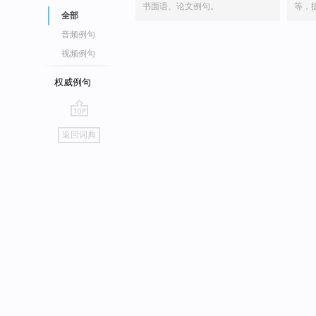
书面语、论文例句。
等，
全部
音频例句
视频例句
权威例句
go
返回词典
top