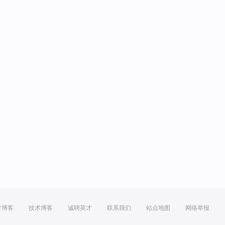
方博客
技术博客
诚聘英才
联系我们
站点地图
网络举报