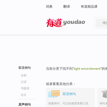
词典
翻译
有道精品课
中
有道 - 网易旗下搜索
双语例句
当前分类下找不到"
tight encirclement
"的
全部
口语
或者看看其他分类：
书面语
双语例句
论文
海量例句，可以按难度查看口语、
例句
原声例句