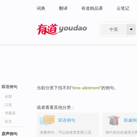
词典
翻译
有道精品课
云笔记
中英
有道 - 网易旗下搜索
双语例句
当前分类下找不到"
time allotment
"的例句。
全部
口语
或者看看其他分类：
书面语
双语例句
权威例
论文
海量例句，可以按难度查看口语、
例句来自权威英文
原声例句