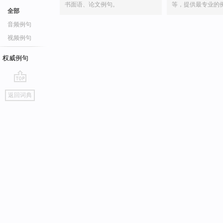
书面语、论文例句。
等，提供最专业的
全部
音频例句
视频例句
权威例句
go
返回词典
top