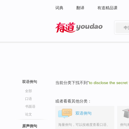
词典
翻译
有道精品课
中
有道 - 网易旗下搜索
双语例句
当前分类下找不到"
to disclose the secret 
全部
口语
或者看看其他分类：
书面语
双语例句
论文
海量例句，可以按难度查看口语、
例句
原声例句