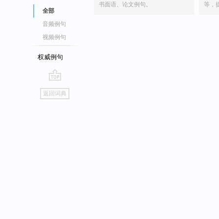
书面语、论文例句。
等，
全部
音频例句
视频例句
权威例句
go
返回词典
top