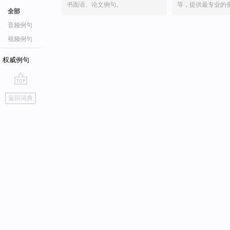
书面语、论文例句。
等，提供最专业的
全部
音频例句
视频例句
权威例句
go
返回词典
top