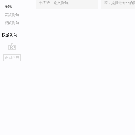
书面语、论文例句。
等，提供最专业的
全部
音频例句
视频例句
权威例句
go
返回词典
top