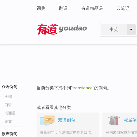
词典
翻译
有道精品课
云笔记
中英
有道 - 网易旗下搜索
双语例句
当前分类下找不到"
transience
"的例句。
全部
口语
或者看看其他分类：
书面语
双语例句
权威例
论文
海量例句，可以按难度查看口语、
例句来自权威英文
原声例句