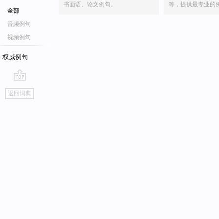
书面语、论文例句。
等，提供最专业的
全部
音频例句
视频例句
权威例句
go
返回词典
top