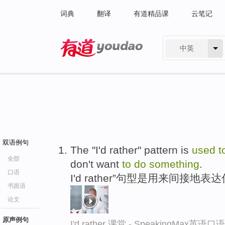
词典
翻译
有道精品课
云笔记
中英
有道 - 网易旗下搜索
双语例句
The "I'd rather" pattern is
used
t
全部
don't want
to
do
something
.
口语
I'd rather”句型是用来间接地
书面语
论文
原声例句
I'd rather 课堂 - SpeakingMax英语