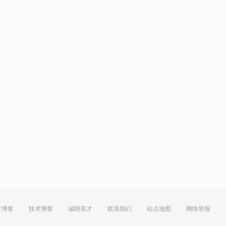
方博客
技术博客
诚聘英才
联系我们
站点地图
网络举报