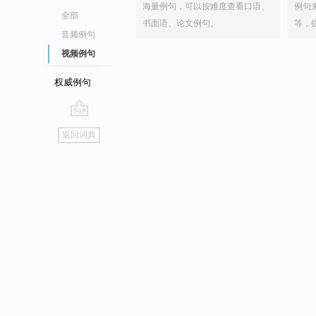
海量例句，可以按难度查看口语、
例句
全部
书面语、论文例句。
等，
音频例句
视频例句
权威例句
go
返回词典
top