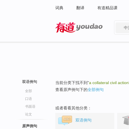
词典
翻译
有道精品课
中
有道 - 网易旗下搜索
双语例句
当前分类下找不到"
a collateral civil action
查看原声例句下的
全部例句
全部
口语
书面语
或者看看其他分类：
论文
双语例句
原声例句