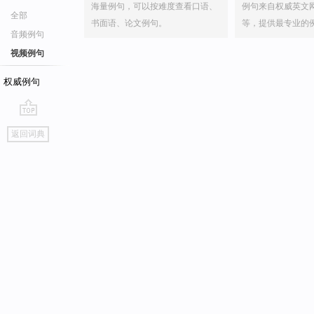
海量例句，可以按难度查看口语、
例句来自权威英文
全部
书面语、论文例句。
等，提供最专业的
音频例句
视频例句
权威例句
go
返回词典
top