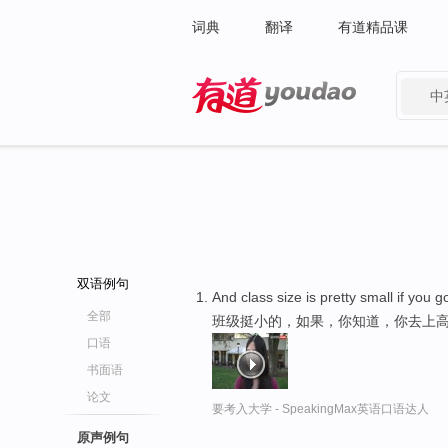
词典
翻译
有道精品课
中
有道 - 网易旗下搜索
双语例句
And class size is pretty small if you 
全部
班级挺小的，如果，你知道，你去上
口语
书面语
论文
要考入大学 - SpeakingMax英语口语达人
原声例句