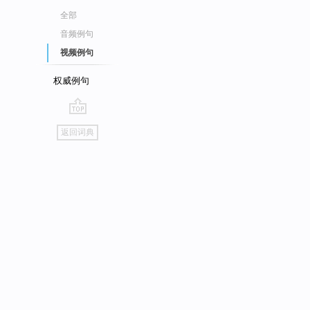
全部
音频例句
视频例句
权威例句
go
返回词典
top