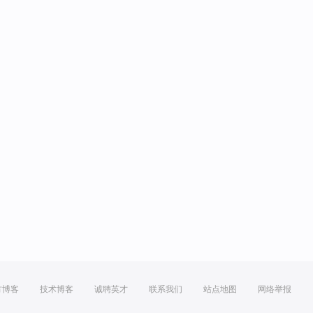
方博客
技术博客
诚聘英才
联系我们
站点地图
网络举报