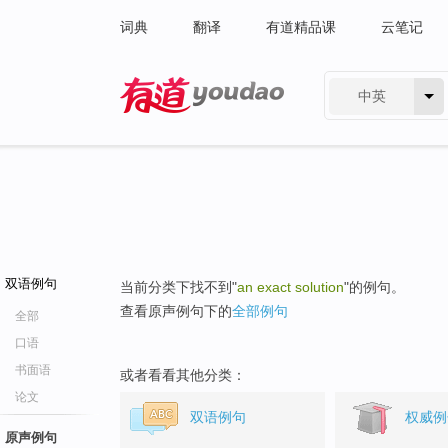
词典
翻译
有道精品课
云笔记
中英
有道 - 网易旗下搜索
双语例句
当前分类下找不到"
an exact solution
"的例句。
查看原声例句下的
全部例句
全部
口语
书面语
或者看看其他分类：
论文
双语例句
权威例
原声例句