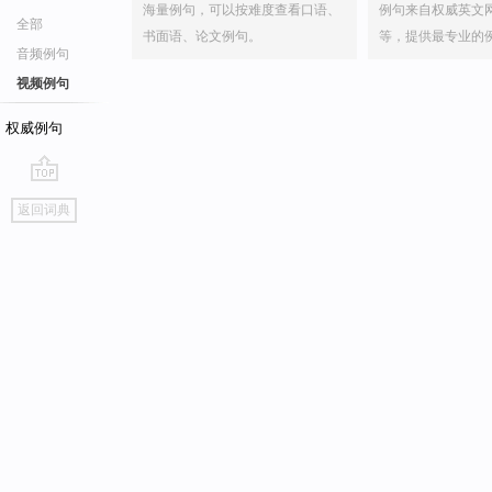
海量例句，可以按难度查看口语、
例句来自权威英文
全部
书面语、论文例句。
等，提供最专业的
音频例句
视频例句
权威例句
go
返回词典
top