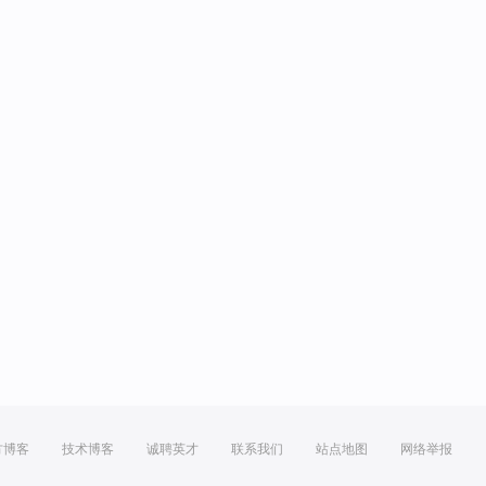
方博客
技术博客
诚聘英才
联系我们
站点地图
网络举报