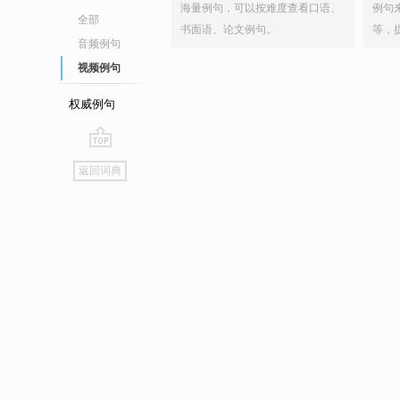
海量例句，可以按难度查看口语、
例句
全部
书面语、论文例句。
等，
音频例句
视频例句
权威例句
go
返回词典
top