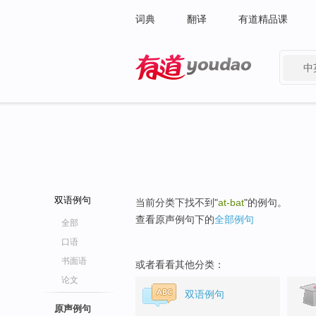
词典
翻译
有道精品课
中
有道 - 网易旗下搜索
双语例句
当前分类下找不到"
at-bat
"的例句。
查看原声例句下的
全部例句
全部
口语
书面语
或者看看其他分类：
论文
双语例句
原声例句