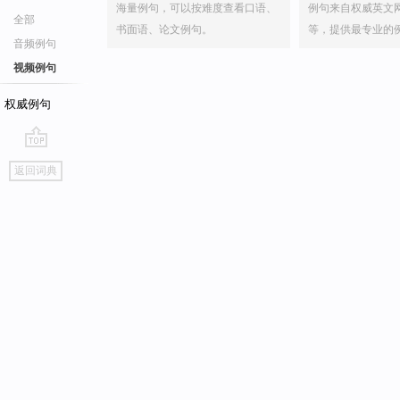
海量例句，可以按难度查看口语、
例句来自权威英文
全部
书面语、论文例句。
等，提供最专业的
音频例句
视频例句
权威例句
go
返回词典
top