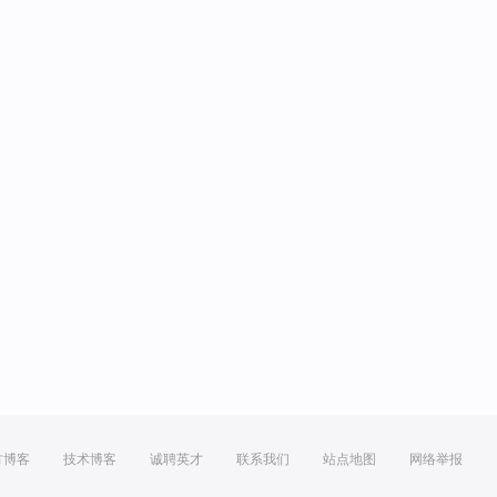
方博客
技术博客
诚聘英才
联系我们
站点地图
网络举报