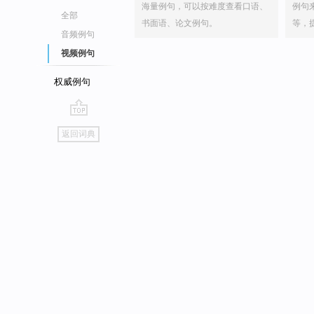
海量例句，可以按难度查看口语、
例句
全部
书面语、论文例句。
等，
音频例句
视频例句
权威例句
go
返回词典
top