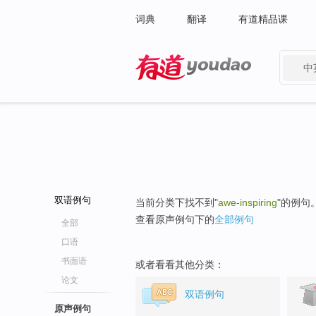
词典
翻译
有道精品课
中
有道 - 网易旗下搜索
双语例句
当前分类下找不到"
awe-inspiring
"的例句
查看原声例句下的
全部例句
全部
口语
书面语
或者看看其他分类：
论文
双语例句
原声例句