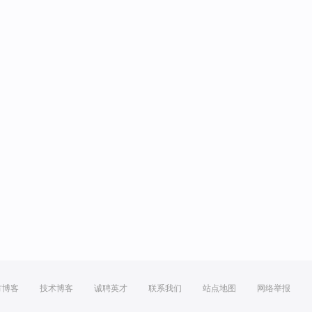
方博客
技术博客
诚聘英才
联系我们
站点地图
网络举报