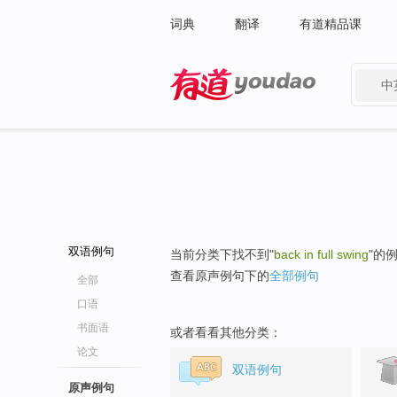
词典
翻译
有道精品课
中
有道 - 网易旗下搜索
双语例句
当前分类下找不到"
back in full swing
"的
查看原声例句下的
全部例句
全部
口语
书面语
或者看看其他分类：
论文
双语例句
原声例句