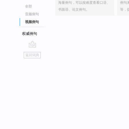
海量例句，可以按难度查看口语、
例句
全部
书面语、论文例句。
等，
音频例句
视频例句
权威例句
go
返回词典
top