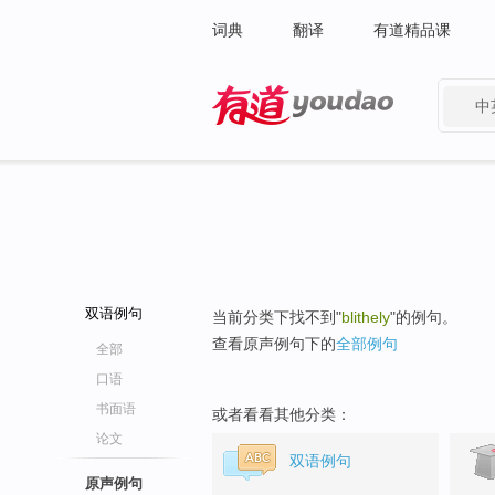
词典
翻译
有道精品课
中
有道 - 网易旗下搜索
双语例句
当前分类下找不到"
blithely
"的例句。
查看原声例句下的
全部例句
全部
口语
书面语
或者看看其他分类：
论文
双语例句
原声例句