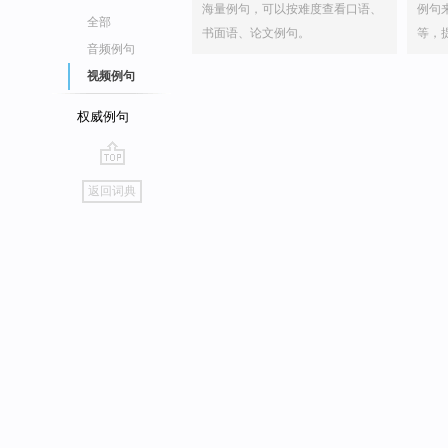
海量例句，可以按难度查看口语、
例句
全部
书面语、论文例句。
等，
音频例句
视频例句
权威例句
go
返回词典
top