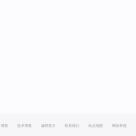
方博客
技术博客
诚聘英才
联系我们
站点地图
网络举报