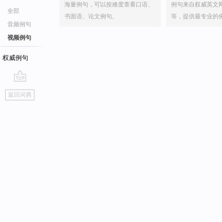
海量例句，可以按难度查看口语、
例句来自权威英文
全部
书面语、论文例句。
等，提供最专业的
音频例句
视频例句
权威例句
go
返回词典
top