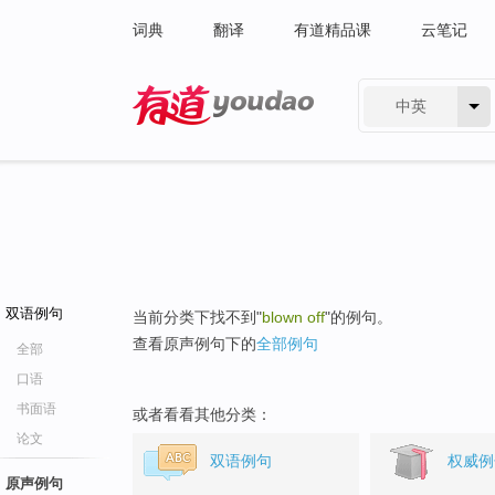
词典
翻译
有道精品课
云笔记
中英
有道 - 网易旗下搜索
双语例句
当前分类下找不到"
blown off
"的例句。
查看原声例句下的
全部例句
全部
口语
书面语
或者看看其他分类：
论文
双语例句
权威例
原声例句