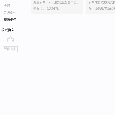
海量例句，可以按难度查看口语、
例句来自权威英文
全部
书面语、论文例句。
等，提供最专业的
音频例句
视频例句
权威例句
go
返回词典
top