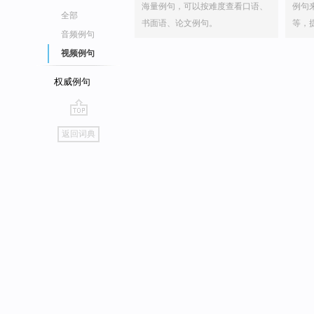
海量例句，可以按难度查看口语、
例句
全部
书面语、论文例句。
等，
音频例句
视频例句
权威例句
go
返回词典
top