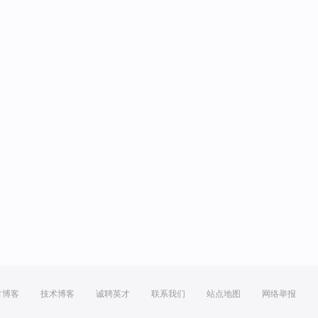
方博客
技术博客
诚聘英才
联系我们
站点地图
网络举报