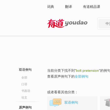
词典
翻译
有道精品课
中
有道 - 网易旗下搜索
双语例句
当前分类下找不到"
bolt pretension
"的例
查看原声例句下的
全部例句
全部
口语
书面语
或者看看其他分类：
论文
双语例句
原声例句