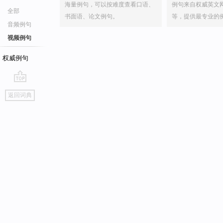
海量例句，可以按难度查看口语、
例句来自权威英文
全部
书面语、论文例句。
等，提供最专业的
音频例句
视频例句
权威例句
go
返回词典
top