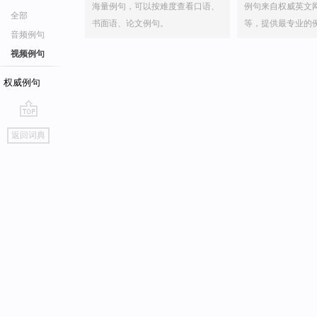
海量例句，可以按难度查看口语、
例句来自权威英文
全部
书面语、论文例句。
等，提供最专业的
音频例句
视频例句
权威例句
go
返回词典
top