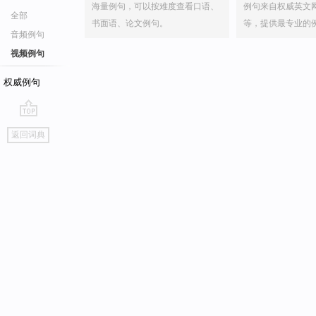
海量例句，可以按难度查看口语、
例句来自权威英文
全部
书面语、论文例句。
等，提供最专业的
音频例句
视频例句
权威例句
go
返回词典
top