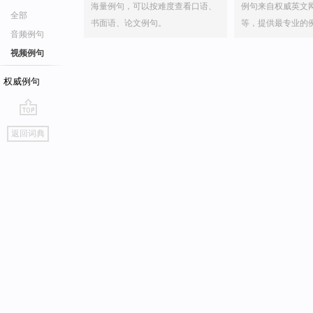
海量例句，可以按难度查看口语、
例句来自权威英文
全部
书面语、论文例句。
等，提供最专业的
音频例句
视频例句
权威例句
go
返回词典
top