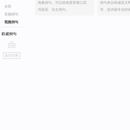
海量例句，可以按难度查看口语、
例句来自权威英文
全部
书面语、论文例句。
等，提供最专业的
音频例句
视频例句
权威例句
go
返回词典
top