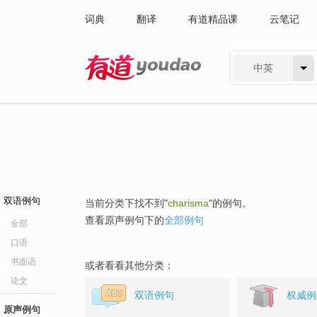
词典
翻译
有道精品课
云笔记
中英
有道 - 网易旗下搜索
双语例句
当前分类下找不到"
charisma
"的例句。
查看原声例句下的
全部例句
全部
口语
书面语
或者看看其他分类：
论文
双语例句
权威例
原声例句