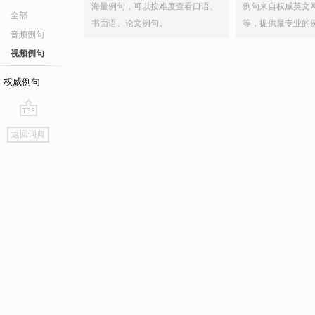
海量例句，可以按难度查看口语、
例句来自权威英文
全部
书面语、论文例句。
等，提供最专业的
音频例句
视频例句
权威例句
go
返回词典
top