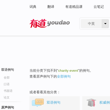
词典
翻译
有道精品课
云笔记
中英
有道 - 网易旗下搜索
双语例句
当前分类下找不到"
charity event
"的例句。
查看原声例句下的
全部例句
全部
口语
书面语
或者看看其他分类：
论文
双语例句
权威例
原声例句