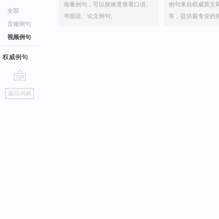
海量例句，可以按难度查看口语、
例句来自权威英文
全部
书面语、论文例句。
等，提供最专业的
音频例句
视频例句
权威例句
go
返回词典
top