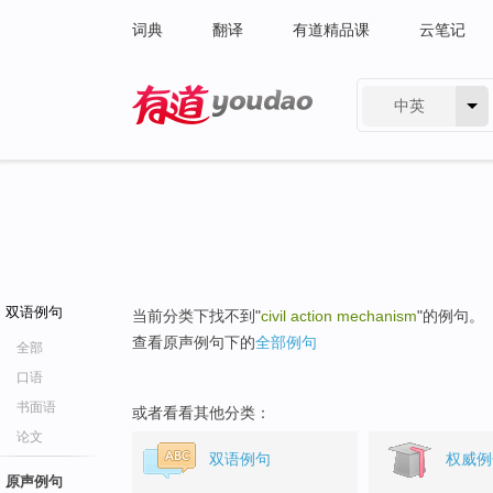
词典
翻译
有道精品课
云笔记
中英
有道 - 网易旗下搜索
双语例句
当前分类下找不到"
civil action mechanism
"的例句。
查看原声例句下的
全部例句
全部
口语
书面语
或者看看其他分类：
论文
双语例句
权威例
原声例句