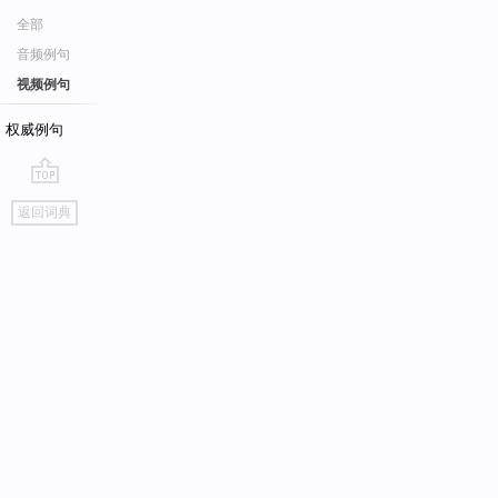
全部
音频例句
视频例句
权威例句
go
返回词典
top