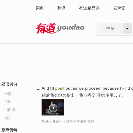
词典
翻译
有道精品课
云笔记
中英
有道 - 网易旗下搜索
双语例句
And I'll
point
out as we proceed, because I kind o
全部
稍后我会继续指出，我们需要,开始使用云了。
口语
书面语
论文
哈佛公开课 - 计算机科学课程节选
原声例句